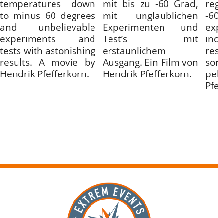
temperatures down
mit bis zu -60 Grad,
re
to minus 60 degrees
mit unglaublichen
-
and unbelievable
Experimenten und
ex
experiments and
Test’s mit
i
tests with astonishing
erstaunlichem
re
results. A movie by
Ausgang. Ein Film von
so
Hendrik Pfefferkorn.
Hendrik Pfefferkorn.
pe
Pf