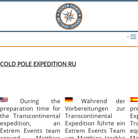
COLD POLE EXPEDITION RU
During the
Während der
preparation time for
Vorbereitungen zur
pr
the Transcontinental
Transcontinental
Ex
expedition, an
Expedition führte ein
Tr
Extrem Events team
Extrem Events Team
eq
around Matthias
um Matthias Jeschke
Ma