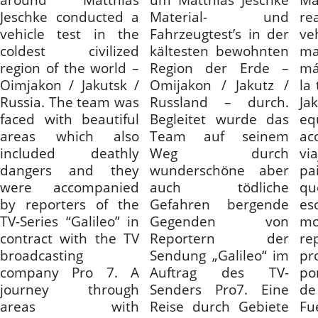
Jeschke conducted a
Material- und
re
vehicle test in the
Fahrzeugtest’s in der
v
coldest civilized
kältesten bewohnten
ma
region of the world –
Region der Erde –
má
Oimjakon / Jakutsk /
Omijakon / Jakutz /
la
Russia. The team was
Russland – durch.
Ja
faced with beautiful
Begleitet wurde das
e
areas which also
Team auf seinem
ac
included deathly
Weg durch
vi
dangers and they
wunderschöne aber
pa
were accompanied
auch tödliche
q
by reporters of the
Gefahren bergende
es
TV-Series “Galileo” in
Gegenden von
m
contract with the TV
Reportern der
r
broadcasting
Sendung „Galileo“ im
pr
company Pro 7. A
Auftrag des TV-
po
journey through
Senders Pro7. Eine
de
areas with
Reise durch Gebiete
Fu